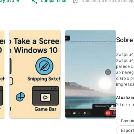
lay Store
Compartilhar
Adicionar à lista de desej
Sobre 
zwtp6u4
zwtp6u4
parece c
ao naveg
claro o 
impressã
zwtp6u4
Atualiz
parece p
20 de ma
antes de 
O result
Cassi
Espor