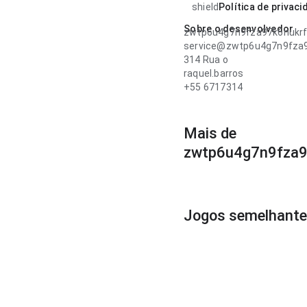
shield
Política de privac
Sobre o desenvolvedor
zwtp6u4g7n9fza97k6huk
service@zwtp6u4g7n9fza
314 Rua o
raquel.barros
+55 6717314
Mais de
zwtp6u4g7n9fza
Jogos semelhant