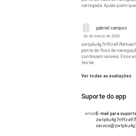
carregada. Ajuda quem quer
gabriel.campos
26 de março de 2026
zwtp6u4g7n9fza97k6hukrf
ponto de fluxo de navegaçã
continuam visíveis. Esse eq
testar.
Ver todas as avaliações
Suporte do app
email
E-mail para suport
zwtp6u4g7n9fza97
service@zwtp6u4g