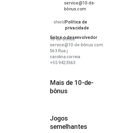
service@10-de-
bônus.com
shield
Política de
privacidade
Sobre o desenvolvedor
10-de-bônus
service@10-de-bônus.com
563 Rua j
carolina.correia
+55 9423563
Mais de 10-de-
bônus
Jogos
semelhantes