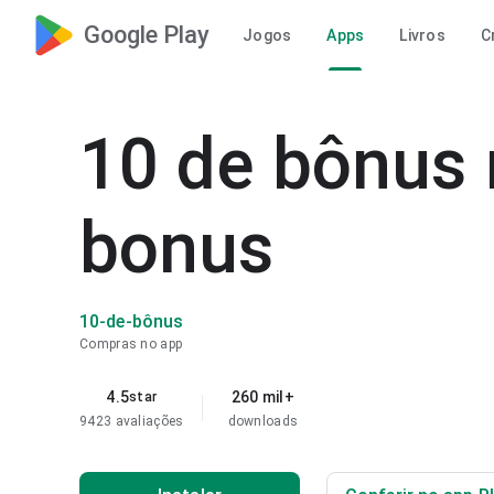
Google Play
Jogos
Apps
Livros
C
10 de bônus 
bonus
10-de-bônus
Compras no app
4.5
260 mil+
star
9423 avaliações
downloads