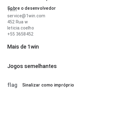
Sobre o desenvolvedor
1win
service@1win.com
452 Rua w
leticia.coelho
+55 3658452
Mais de 1win
Jogos semelhantes
flag
Sinalizar como impróprio