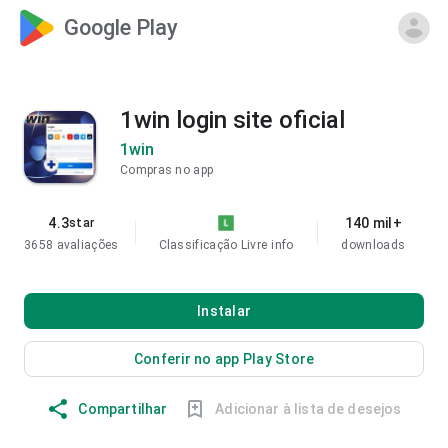
Google Play
1win login site oficial
1win
Compras no app
4.3
140 mil+
star
3658 avaliações
Classificação Livre
info
downloads
Instalar
Conferir no app Play Store
Compartilhar
Adicionar à lista de desejos