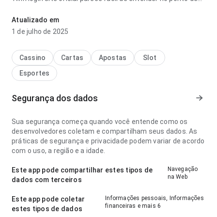
velocidade de carregamento em uma consulta rápida; as
ações importantes continuam visíveis. A página deixa uma
Atualizado em
impressão limpa e segura.
1 de julho de 2025
Cassino
Cartas
Apostas
Slot
Esportes
Segurança dos dados
Sua segurança começa quando você entende como os
desenvolvedores coletam e compartilham seus dados. As
práticas de segurança e privacidade podem variar de acordo
com o uso, a região e a idade.
Navegação
Este app pode compartilhar estes tipos de
na Web
dados com terceiros
Informações pessoais, Informações
Este app pode coletar
financeiras e mais 6
estes tipos de dados