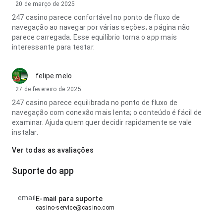
20 de março de 2025
247 casino parece confortável no ponto de fluxo de
navegação ao navegar por várias seções; a página não
parece carregada. Esse equilíbrio torna o app mais
interessante para testar.
felipe.melo
27 de fevereiro de 2025
247 casino parece equilibrada no ponto de fluxo de
navegação com conexão mais lenta; o conteúdo é fácil de
examinar. Ajuda quem quer decidir rapidamente se vale
instalar.
Ver todas as avaliações
Suporte do app
email
E-mail para suporte
casino-service@casino.com