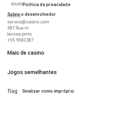
shield
Política de privacidade
Sobre o desenvolvedor
casino
service@casino.com
387 Rua m
larissa.pinto
+55 9582387
Mais de casino
Jogos semelhantes
flag
Sinalizar como impróprio