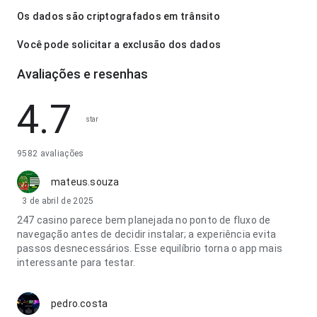
Os dados são criptografados em trânsito
Você pode solicitar a exclusão dos dados
Avaliações e resenhas
4.7
star
9582 avaliações
mateus.souza
3 de abril de 2025
247 casino parece bem planejada no ponto de fluxo de
navegação antes de decidir instalar; a experiência evita
passos desnecessários. Esse equilíbrio torna o app mais
interessante para testar.
pedro.costa