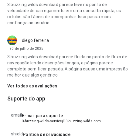
3 buzzing wilds download parece leve no ponto de
velocidade de carregamento em uma consulta rápida; os
rótulos são fáceis de acompanhar. Isso passa mais
confiança ao usuário.
diego.ferreira
30 de julho de 2025
3 buzzing wilds download parece fluida no ponto de fluxo de
navegação lendo descrições longas; a página parece
completa sem ficar pesada. A página causa uma impressão
melhor que algo genérico.
Ver todas as avaliações
Suporte do app
email
E-mail para suporte
3-buzzing-wilds-service@3-buzzing-wilds.com
shield
Política de privacidade