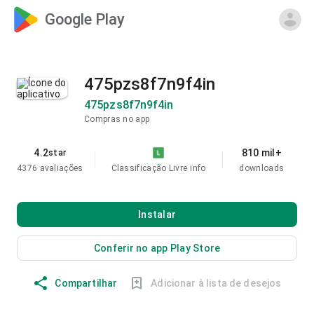
Google Play
475pzs8f7n9f4in
475pzs8f7n9f4in
Compras no app
4.2
810 mil+
star
4376 avaliações
Classificação Livre
info
downloads
Instalar
Conferir no app Play Store
Compartilhar
Adicionar à lista de desejos