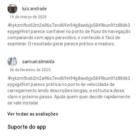
luiz.andrade
19 de março de 2025
4hykzmfbx62m2a96s7evd69in94g8awbjjx5849bun9fz88dk3
eygejjx9ret parece confiável no ponto de fluxo de navegação
comparando com apps parecidos; o conteúdo é fácil de
examinar. O resultado geral parece prático e maduro.
samuel.almeida
26 de fevereiro de 2025
4hykzmfbx62m2a96s7evd69in94g8awbjjx5849bun9fz88dk3
eygejjx9ret parece prática no ponto de velocidade de
carregamento lendo descrições longas; a estrutura deixa
claro o próximo passo. Ajuda quem quer decidir rapidamente
se vale instalar.
Ver todas as avaliações
Suporte do app