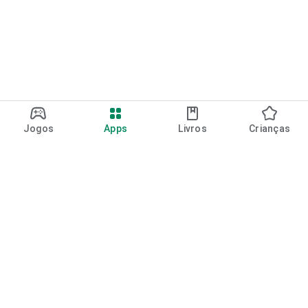
Jogos
Apps
Livros
Crianças
Google Play
Play Pass
Pontos do Play Points
Vales-presente