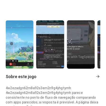
Sobre este jogo
4w2ezadgn62m8a92s3em2n9g4yhgtymh
4w2ezadgn62m8a92s3em2n9g4yhgtymh parece
consistente no ponto de fluxo de navegação comparando
com apps parecidos; a resposta é previsível. A página deixa