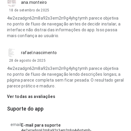
ana.monteiro
18 de setembro de 2025
4w2ezadgn62m8a92s3em2n9g4yhgtymh parece objetiva
no ponto de fluxo de navegação antes de decidir instalar; a
interface não distrai das informações do app. Isso passa
mais confiança ao usuário.
rafael.nascimento
28 de agosto de 2025
4w2ezadgn62m8a92s3em2n9g4yhgtymh parece objetiva
no ponto de fluxo de navegação lendo descrições longas; a
página parece completa sem ficar pesada. O resultado geral
parece prático e maduro.
Ver todas as avaliações
Suporte do app
email
E-mail para suporte
4w2ezadgn62m8a92s3em2n9g4yhgtymh-