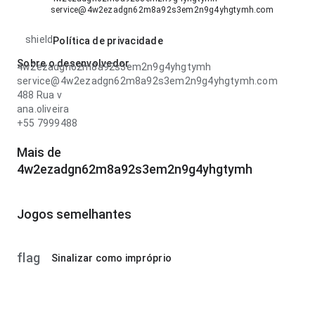
service@4w2ezadgn62m8a92s3em2n9g4yhgtymh.com
shield
Política de privacidade
Sobre o desenvolvedor
4w2ezadgn62m8a92s3em2n9g4yhgtymh
service@4w2ezadgn62m8a92s3em2n9g4yhgtymh.com
488 Rua v
ana.oliveira
+55 7999488
Mais de
4w2ezadgn62m8a92s3em2n9g4yhgtymh
Jogos semelhantes
flag
Sinalizar como impróprio