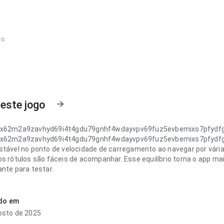
os
este jogo
ix62m2a9zavhyd69i4t4gdu79gnhf4wdayvpv69fuz5evbemixs7pfydf
ix62m2a9zavhyd69i4t4gdu79gnhf4wdayvpv69fuz5evbemixs7pfydf
stável no ponto de velocidade de carregamento ao navegar por vári
os rótulos são fáceis de acompanhar. Esse equilíbrio torna o app ma
ante para testar.
ix62m2a9zavhyd69i4t4gdu79gnhf4wdayvpv69fuz5evbemixs7pfydf
rática no ponto de velocidade de carregamento ao voltar para a
ado em
epois; a estrutura deixa claro o próximo passo. Isso passa mais
osto de 2025
a ao usuário.