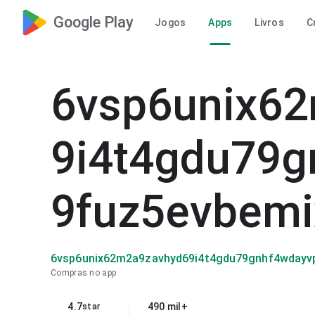
Google Play
Jogos
Apps
Livros
C
6vsp6unix6
9i4t4gdu79g
9fuz5evbemi
6vsp6unix62m2a9zavhyd69i4t4gdu79gnhf4wdayv
Compras no app
4.7
490 mil+
star