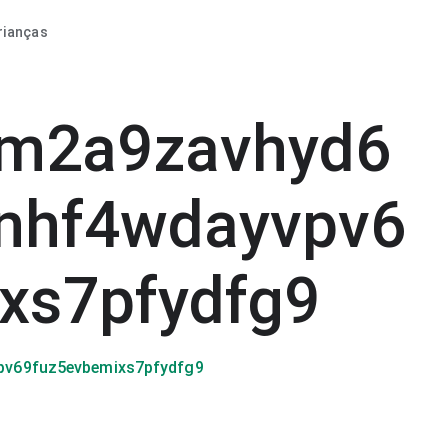
rianças
2m2a9zavhyd6
nhf4wdayvpv6
xs7pfydfg9
pv69fuz5evbemixs7pfydfg9