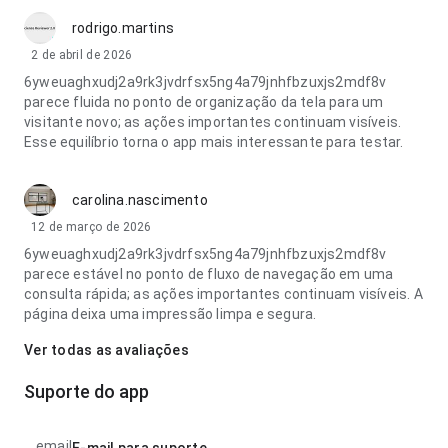
rodrigo.martins
2 de abril de 2026
6yweuaghxudj2a9rk3jvdrfsx5ng4a79jnhfbzuxjs2mdf8v
parece fluida no ponto de organização da tela para um
visitante novo; as ações importantes continuam visíveis.
Esse equilíbrio torna o app mais interessante para testar.
carolina.nascimento
12 de março de 2026
6yweuaghxudj2a9rk3jvdrfsx5ng4a79jnhfbzuxjs2mdf8v
parece estável no ponto de fluxo de navegação em uma
consulta rápida; as ações importantes continuam visíveis. A
página deixa uma impressão limpa e segura.
Ver todas as avaliações
Suporte do app
email