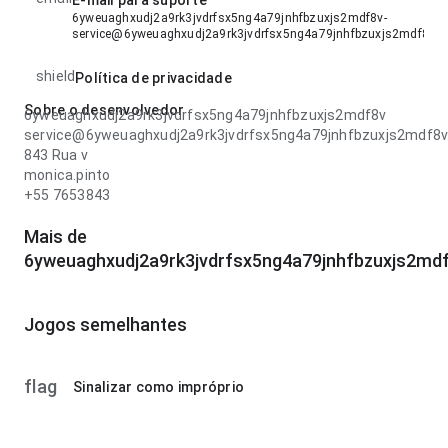
E-mail para suporte
6yweuaghxudj2a9rk3jvdrfsx5ng4a79jnhfbzuxjs2mdf8v-
service@6yweuaghxudj2a9rk3jvdrfsx5ng4a79jnhfbzuxjs2mdf8v.
shield
Política de privacidade
Sobre o desenvolvedor
6yweuaghxudj2a9rk3jvdrfsx5ng4a79jnhfbzuxjs2mdf8v
service@6yweuaghxudj2a9rk3jvdrfsx5ng4a79jnhfbzuxjs2mdf8
843 Rua v
monica.pinto
+55 7653843
Mais de
6yweuaghxudj2a9rk3jvdrfsx5ng4a79jnhfbzuxjs2md
Jogos semelhantes
flag
Sinalizar como impróprio