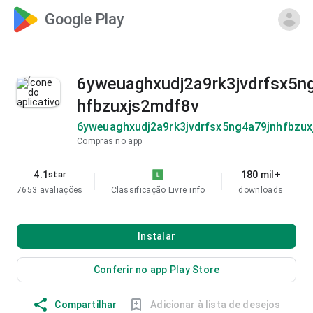
Google Play
6yweuaghxudj2a9rk3jvdrfsx5n
hfbzuxjs2mdf8v
6yweuaghxudj2a9rk3jvdrfsx5ng4a79jnhfbzu
Compras no app
4.1
180 mil+
star
7653 avaliações
Classificação Livre
info
downloads
Instalar
Conferir no app Play Store
Compartilhar
Adicionar à lista de desejos