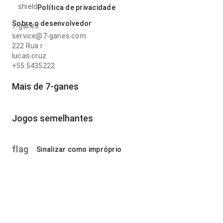
shield
Política de privacidade
Sobre o desenvolvedor
7-ganes
service@7-ganes.com
222 Rua r
lucas.cruz
+55 5435222
Mais de 7-ganes
Jogos semelhantes
flag
Sinalizar como impróprio