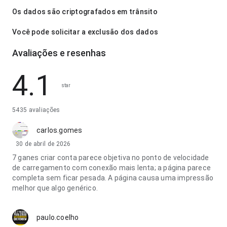
Os dados são criptografados em trânsito
Você pode solicitar a exclusão dos dados
Avaliações e resenhas
4.1
star
5435 avaliações
carlos.gomes
30 de abril de 2026
7 ganes criar conta parece objetiva no ponto de velocidade
de carregamento com conexão mais lenta; a página parece
completa sem ficar pesada. A página causa uma impressão
melhor que algo genérico.
paulo.coelho