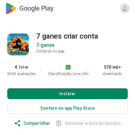
Google Play
7 ganes criar conta
7-ganes
Compras no app
4.1
570 mil+
star
5435 avaliações
Classificação Livre
info
downloads
Instalar
Conferir no app Play Store
Compartilhar
Adicionar à lista de desejos