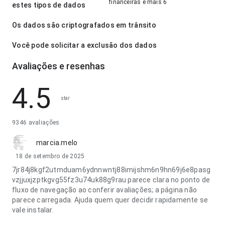
financeiras e mais 6
estes tipos de dados
Os dados são criptografados em trânsito
Você pode solicitar a exclusão dos dados
Avaliações e resenhas
4.5
star
9346 avaliações
marcia.melo
18 de setembro de 2025
7jr84j8kgf2utmduam6ydnnwntj88imijshm6n9hn69j6e8pasg
vzjjuxjzptkgvg55fz3u74uk88g9rau parece clara no ponto de
fluxo de navegação ao conferir avaliações; a página não
parece carregada. Ajuda quem quer decidir rapidamente se
vale instalar.