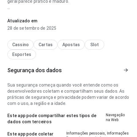
geral parece prático e maduro.
7jr84j8kgf2utmduam6ydnnwntj88imijshm6n9hn69j6e8pasgvzjj
parece prática no ponto de velocidade de carregamento ao
Atualizado em
alternar detalhes; o conteúdo é fácil de examinar. A página
28 de setembro de 2025
causa uma impressão melhor que algo genérico.
Cassino
Cartas
Apostas
Slot
Esportes
Segurança dos dados
Sua segurança começa quando você entende como os
desenvolvedores coletam e compartilham seus dados. As
práticas de segurança e privacidade podem variar de acordo
com o uso, a região e a idade.
Navegação
Este app pode compartilhar estes tipos de
na Web
dados com terceiros
Informações pessoais, Informações
Este app pode coletar