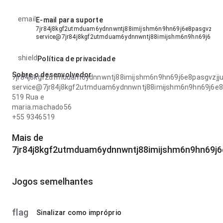
email
E-mail para suporte
7jr84j8kgf2utmduam6ydnnwntj88imijshm6n9hn69j6e8pasgvzjjux
service@7jr84j8kgf2utmduam6ydnnwntj88imijshm6n9hn69j6e8pa
shield
Política de privacidade
Sobre o desenvolvedor
7jr84j8kgf2utmduam6ydnnwntj88imijshm6n9hn69j6e8pasgvzjj
service@7jr84j8kgf2utmduam6ydnnwntj88imijshm6n9hn69j6e8
519 Rua e
maria.machado56
+55 9346519
Mais de
7jr84j8kgf2utmduam6ydnnwntj88imijshm6n9hn69j6
Jogos semelhantes
flag
Sinalizar como impróprio