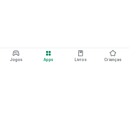
Jogos
Apps
Livros
Crianças
Google Play
Play Pass
Pontos do Play Points