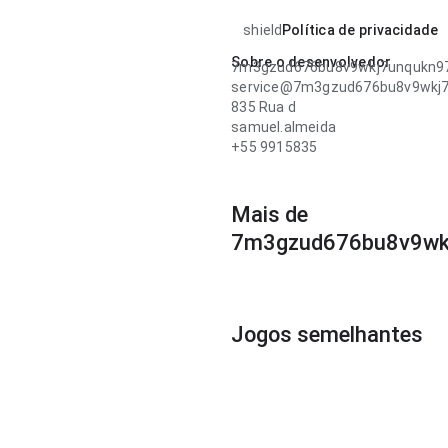
shield
Política de privacidade
Sobre o desenvolvedor
7m3gzud676bu8v9wkj7unqukn9
service@7m3gzud676bu8v9wkj
835 Rua d
samuel.almeida
+55 9915835
Mais de
7m3gzud676bu8v9wk
Jogos semelhantes