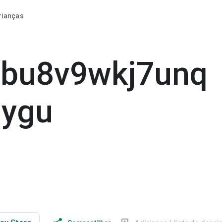
rianças
bu8v9wkj7unq
jygu