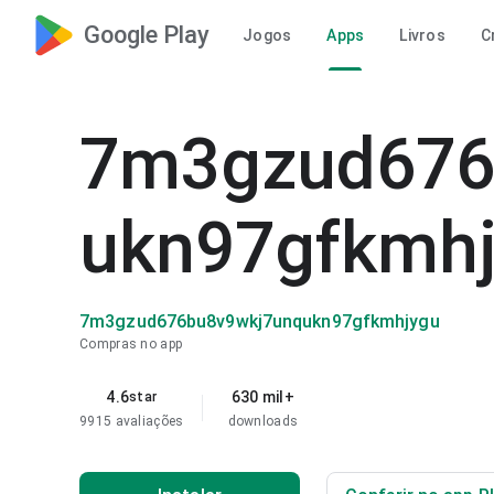
Google Play
Jogos
Apps
Livros
C
7m3gzud676
ukn97gfkmh
7m3gzud676bu8v9wkj7unqukn97gfkmhjygu
Compras no app
4.6
630 mil+
star
9915 avaliações
downloads