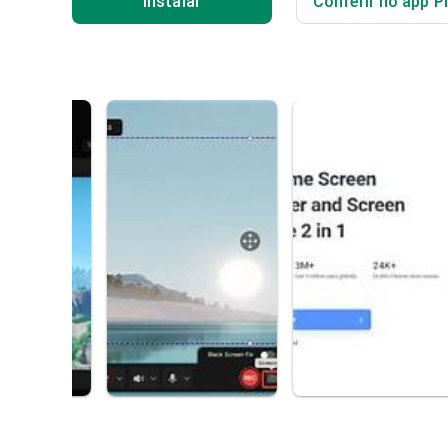
Instalar
Conferir no app P