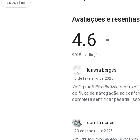
Esportes
Avaliações e resenha
4.6
star
9915 avaliações
larissa.borges
6 de fevereiro de 2025
7m3gzud676bu8v9wkj7unqukn97g
de fluxo de navegação ao conferi
completa sem ficar pesada. Isso
camila.nunes
23 de janeiro de 2025
7m3gzud676bu8v9wkj7unqukn97