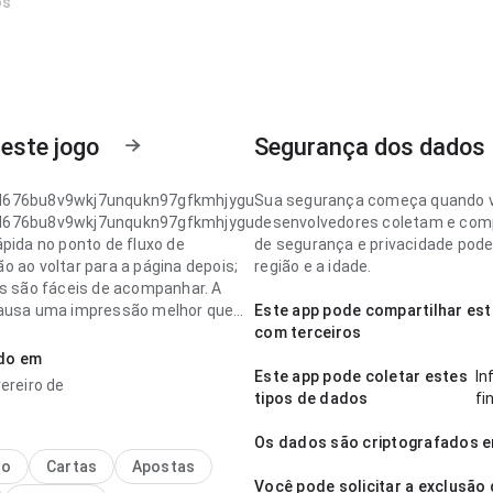
os
este jogo
Segurança dos dados
676bu8v9wkj7unqukn97gfkmhjygu
Sua segurança começa quando 
676bu8v9wkj7unqukn97gfkmhjygu
desenvolvedores coletam e comp
ápida no ponto de fluxo de
de segurança e privacidade pode
o ao voltar para a página depois;
região e a idade.
os são fáceis de acompanhar. A
ausa uma impressão melhor que
Este app pode compartilhar est
rico.
com terceiros
ado em
676bu8v9wkj7unqukn97gfkmhjygu
Este app pode coletar estes
In
ereiro de
uilibrada no ponto de fluxo de
tipos de dados
fi
ão comparando com apps
s; a experiência evita passos
Os dados são criptografados e
sários. A página deixa uma
no
Cartas
Apostas
o limpa e segura.
Você pode solicitar a exclusão