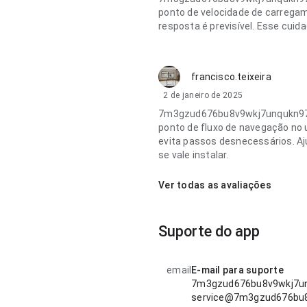
ponto de velocidade de carrega
resposta é previsível. Esse cuid
francisco.teixeira
2 de janeiro de 2025
7m3gzud676bu8v9wkj7unqukn97g
ponto de fluxo de navegação no u
evita passos desnecessários. A
se vale instalar.
Ver todas as avaliações
Suporte do app
email
E-mail para suporte
7m3gzud676bu8v9wkj7un
service@7m3gzud676bu8