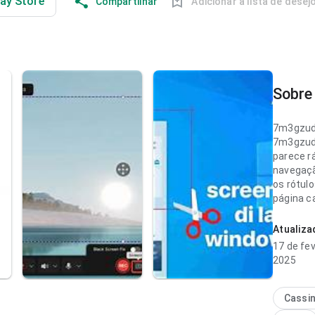
lay Store
Compartilhar
Adicionar à lista de desej
Sobre 
7m3gzud
7m3gzud
parece r
navegaçã
os rótul
página c
algo gené
Atualiz
7m3gzud
17 de fev
parece eq
2025
navegaç
parecido
desneces
Cassi
impressã