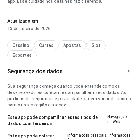
app. Esse cuidado nos detalhes faz diferença.
7y3ezugggf2uta96s76uk7nieshi5imcuhju parece prática no
ponto de velocidade de carregamento antes de decidir
Atualizado em
instalar; a página parece completa sem ficar pesada. Esse
13 de janeiro de 2026
cuidado nos detalhes faz diferença.
Cassino
Cartas
Apostas
Slot
Esportes
Segurança dos dados
Sua segurança começa quando você entende como os
desenvolvedores coletam e compartilham seus dados. As
práticas de segurança e privacidade podem variar de acordo
com o uso, a região e a idade.
Navegação
Este app pode compartilhar estes tipos de
na Web
dados com terceiros
Informações pessoais, Informações
Este app pode coletar