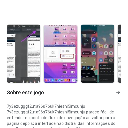
Sobre este jogo
7y3ezugggf2uta96s76uk7nieshi5imcuhju
7y3ezugggf2uta96s76uk7nieshi5imcuhju parece fácil de
entender no ponto de fluxo de navegação ao voltar para a
página depois; a interface não distrai das informações do