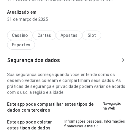
velocidade de carregamento em uma tela menor; a
hierarquia visual parece natural. Esse equilíbrio torna o app
Atualizado em
mais interessante para testar.
31 de março de 2025
Cassino
Cartas
Apostas
Slot
Esportes
Segurança dos dados
Sua segurança começa quando você entende como os
desenvolvedores coletam e compartilham seus dados. As
práticas de segurança e privacidade podem variar de acordo
com o uso, a região e a idade.
Navegação
Este app pode compartilhar estes tipos de
na Web
dados com terceiros
Informações pessoais, Informações
Este app pode coletar
financeiras e mais 6
estes tipos de dados