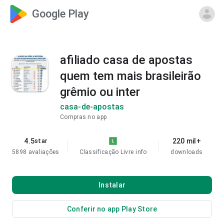
Google Play
afiliado casa de apostas
quem tem mais brasileirão
grêmio ou inter
casa-de-apostas
Compras no app
4.5
220 mil+
star
5898 avaliações
Classificação Livre
info
downloads
Instalar
Conferir no app Play Store