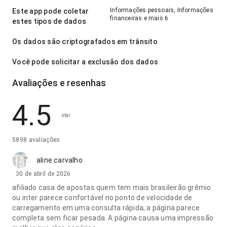
Informações pessoais, Informações
Este app pode coletar
financeiras e mais 6
estes tipos de dados
Os dados são criptografados em trânsito
Você pode solicitar a exclusão dos dados
Avaliações e resenhas
4.5
star
5898 avaliações
aline.carvalho
30 de abril de 2026
afiliado casa de apostas quem tem mais brasileirão grêmio
ou inter parece confortável no ponto de velocidade de
carregamento em uma consulta rápida; a página parece
completa sem ficar pesada. A página causa uma impressão