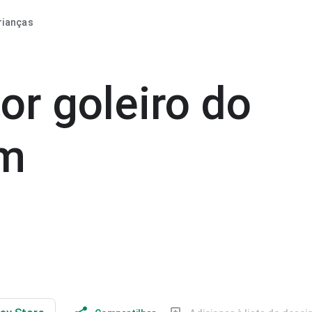
rianças
or goleiro do
m