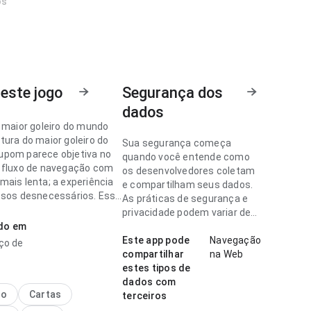
os
este jogo
Segurança dos
dados
o maior goleiro do mundo
tura do maior goleiro do
Sua segurança começa
pom parece objetiva no
quando você entende como
 fluxo de navegação com
os desenvolvedores coletam
mais lenta; a experiência
e compartilham seus dados.
ssos desnecessários. Esse
As práticas de segurança e
nos detalhes faz
privacidade podem variar de
a.
ado em
acordo com o uso, a região e a
idade.
Este app pode
Navegação
ço de
o maior goleiro do mundo
compartilhar
na Web
rece clara no ponto de
estes tipos de
de de carregamento para
dados com
nte novo; a interface não
no
Cartas
terceiros
das informações do app. A