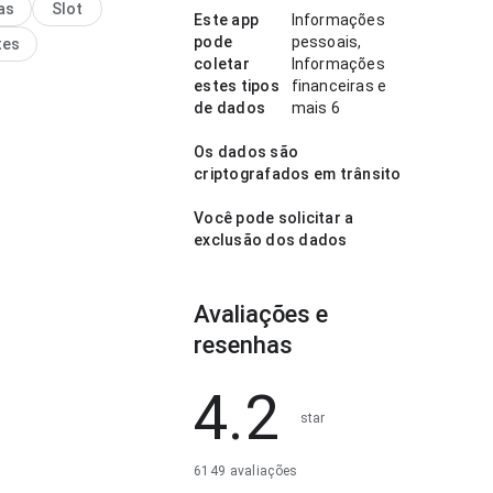
as
Slot
cia combina bem com uso
Este app
Informações
e.
pode
pessoais,
tes
coletar
Informações
estes tipos
financeiras e
de dados
mais 6
Os dados são
criptografados em trânsito
Você pode solicitar a
exclusão dos dados
Avaliações e
resenhas
4.2
star
6149 avaliações