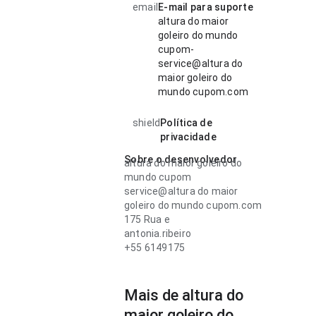
email
E-mail para suporte
altura do maior
goleiro do mundo
cupom-
service@altura do
maior goleiro do
mundo cupom.com
shield
Política de
privacidade
Sobre o desenvolvedor
altura do maior goleiro do
mundo cupom
service@altura do maior
goleiro do mundo cupom.com
175 Rua e
antonia.ribeiro
+55 6149175
Mais de altura do
maior goleiro do