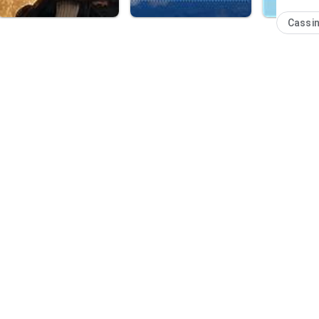
Cassi