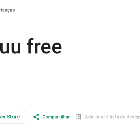
rianças
uu free
lay Store
Compartilhar
Adicionar à lista de desej