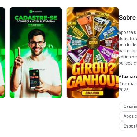
Sobre 
aposta 0
dduu fre
ponto de
carregam
várias s
parece c
uma impr
Atualiz
aposta 0
7 de mar
prática 
2026
de carre
várias se
claro o 
Cassi
equilíbri
Apost
interess
Espor