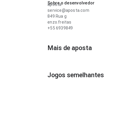
Sobre o desenvolvedor
aposta
service@aposta.com
849 Rua g
enzo.freitas
+55 6939849
Mais de aposta
Jogos semelhantes