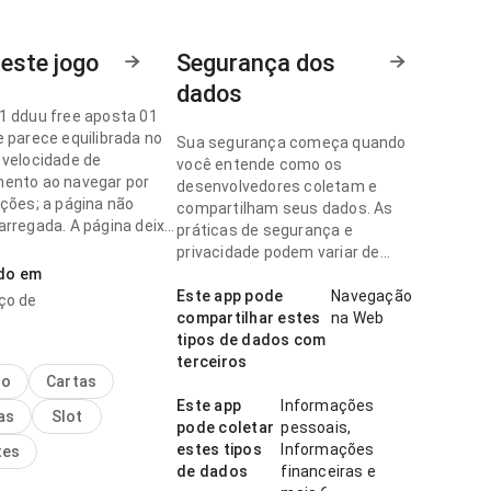
este jogo
Segurança dos
dados
1 dduu free aposta 01
e parece equilibrada no
Sua segurança começa quando
 velocidade de
você entende como os
ento ao navegar por
desenvolvedores coletam e
eções; a página não
compartilham seus dados. As
arregada. A página deixa
práticas de segurança e
essão limpa e segura.
privacidade podem variar de
ado em
acordo com o uso, a região e a
1 dduu free parece
idade.
Este app pode
Navegação
ço de
no ponto de velocidade
compartilhar estes
na Web
gamento ao navegar por
tipos de dados com
ções; a estrutura deixa
terceiros
próximo passo. Esse
no
Cartas
o torna o app mais
Este app
Informações
as
Slot
ante para testar.
pode coletar
pessoais,
estes tipos
Informações
tes
de dados
financeiras e