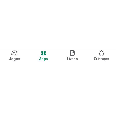
Jogos
Apps
Livros
Crianças
Google Play
Play Pass