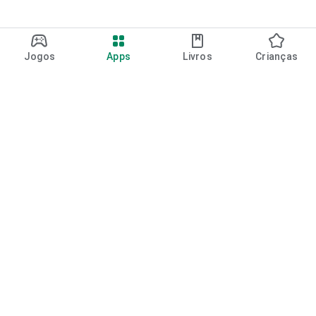
Jogos
Apps
Livros
Crianças
Google Play
Play Pass
Pontos do Play Points
Vales-presente
Resgatar
Política de reembolso