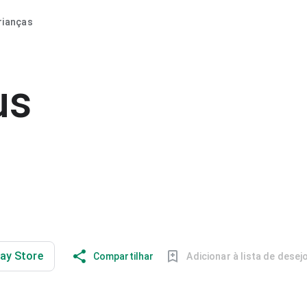
rianças
us
lay Store
Compartilhar
Adicionar à lista de desej