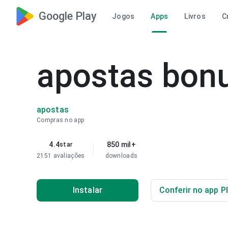
Google Play
Jogos
Apps
Livros
C
apostas bon
apostas
Compras no app
4.4
850 mil+
star
2151 avaliações
downloads
Instalar
Conferir no app P