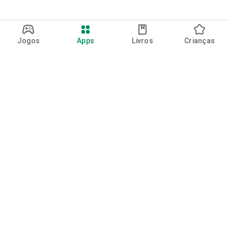
Jogos
Apps
Livros
Crianças
Google Play
Play Pass
Pontos do Play Points
Vales-presente
Resgatar
Política de reembolso