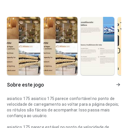
Sobre este jogo
asiatico 175 asiatico 175 parece confortável no ponto de
velocidade de carregamento ao voltar para a página depois;
os rótulos são fáceis de acompanhar. Isso passa mais
confiança ao usuário.
asiatico 175 parece estável no ponto de velocidade de