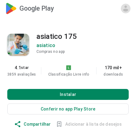
Google Play
asiatico 175
asiatico
Compras no app
4.1
170 mil+
star
3859 avaliações
Classificação Livre
info
downloads
Instalar
Conferir no app Play Store
Compartilhar
Adicionar à lista de desejos