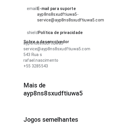
email
E-mail para suporte
ayp8ns8sxudftiuwa5-
service@ayp8ns8sxudftiuwa5.com
shield
Política de privacidade
Sobre o desenvolvedor
ayp8ns8sxudftiuwa5
service@ayp8ns8sxudftiuwa5.com
543 Rua s
rafael.nascimento
+55 3285543
Mais de
ayp8ns8sxudftiuwa5
Jogos semelhantes