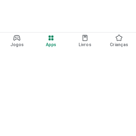
Jogos
Apps
Livros
Crianças
Google Play
Play Pass
Pontos do Play Points
Vales-presente
Resgatar