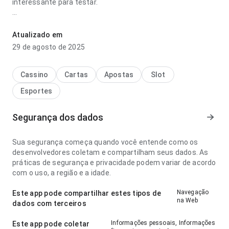
interessante para testar.
b3tano dezenas borboleta paga mesmo parece consistente
no ponto de velocidade de carregamento ao conferir
Atualizado em
avaliações; a experiência evita passos desnecessários. A
29 de agosto de 2025
página deixa uma impressão limpa e segura.
Cassino
Cartas
Apostas
Slot
Esportes
Segurança dos dados
Sua segurança começa quando você entende como os
desenvolvedores coletam e compartilham seus dados. As
práticas de segurança e privacidade podem variar de acordo
com o uso, a região e a idade.
Navegação
Este app pode compartilhar estes tipos de
na Web
dados com terceiros
Informações pessoais, Informações
Este app pode coletar