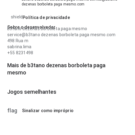
dezenas borboleta paga mesmo.com
shield
Política de privacidade
Sobre o desenvolvedor
b3tano dezenas borboleta paga mesmo
service@b3tano dezenas borboleta paga mesmo.com
498 Rua m
sabrina.lima
+55 8231498
Mais de b3tano dezenas borboleta paga
mesmo
Jogos semelhantes
flag
Sinalizar como impróprio