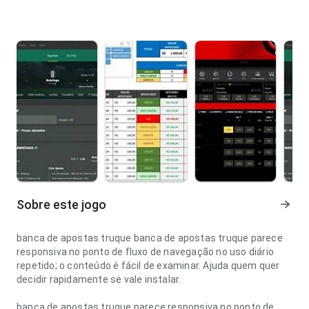
Sobre este jogo
banca de apostas truque banca de apostas truque parece
responsiva no ponto de fluxo de navegação no uso diário
repetido; o conteúdo é fácil de examinar. Ajuda quem quer
decidir rapidamente se vale instalar.
banca de apostas truque parece responsiva no ponto de