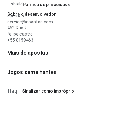
shield
Política de privacidade
Sobre o desenvolvedor
apostas
service@apostas.com
463 Rua k
felipe.castro
+55 8159463
Mais de apostas
Jogos semelhantes
flag
Sinalizar como impróprio