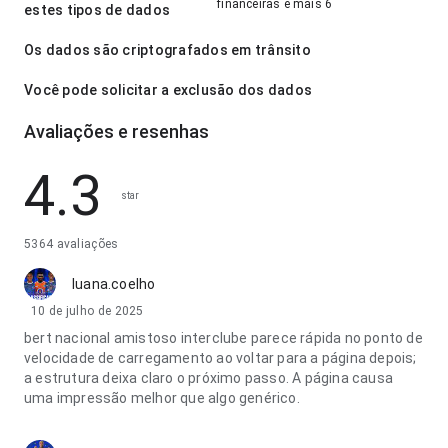
financeiras e mais 6
estes tipos de dados
Os dados são criptografados em trânsito
Você pode solicitar a exclusão dos dados
Avaliações e resenhas
4.3
star
5364 avaliações
luana.coelho
10 de julho de 2025
bert nacional amistoso interclube parece rápida no ponto de
velocidade de carregamento ao voltar para a página depois;
a estrutura deixa claro o próximo passo. A página causa
uma impressão melhor que algo genérico.