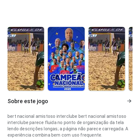
Sobre este jogo
bert nacional amistoso interclube bert nacional amistoso
interclube parece fluida no ponto de organização da tela
lendo descrições longas; a página não parece carregada. A
experiência combina bem com uso frequente.