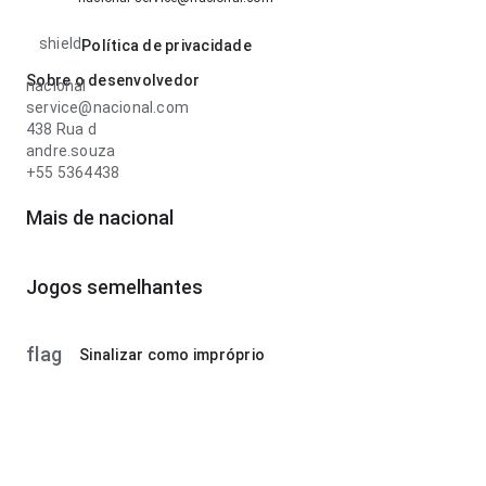
shield
Política de privacidade
Sobre o desenvolvedor
nacional
service@nacional.com
438 Rua d
andre.souza
+55 5364438
Mais de nacional
Jogos semelhantes
flag
Sinalizar como impróprio