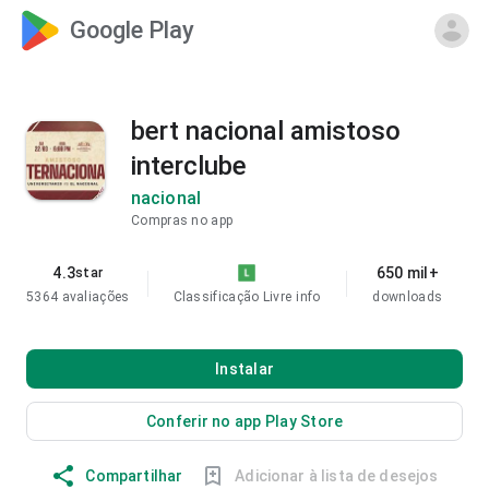
Google Play
bert nacional amistoso
interclube
nacional
Compras no app
4.3
650 mil+
star
5364 avaliações
Classificação Livre
info
downloads
Instalar
Conferir no app Play Store
Compartilhar
Adicionar à lista de desejos