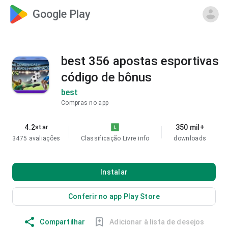
Google Play
best 356 apostas esportivas
código de bônus
best
Compras no app
4.2
350 mil+
star
3475 avaliações
Classificação Livre
info
downloads
Instalar
Conferir no app Play Store
Compartilhar
Adicionar à lista de desejos