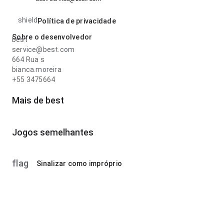
shield
Política de privacidade
Sobre o desenvolvedor
best
service@best.com
664 Rua s
bianca.moreira
+55 3475664
Mais de best
Jogos semelhantes
flag
Sinalizar como impróprio