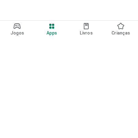
Jogos
Apps
Livros
Crianças
Google Play
Play Pass
Pontos do Play Points
Vales-presente
Resgatar
Política de reembolso