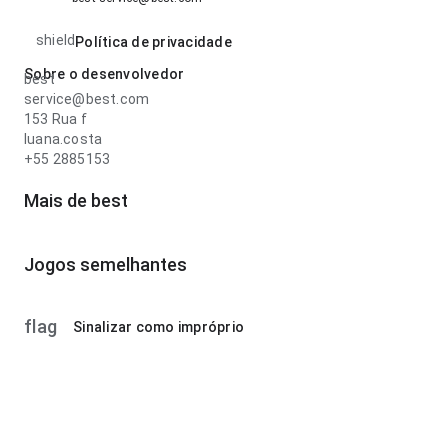
shield
Política de privacidade
Sobre o desenvolvedor
best
service@best.com
153 Rua f
luana.costa
+55 2885153
Mais de best
Jogos semelhantes
flag
Sinalizar como impróprio