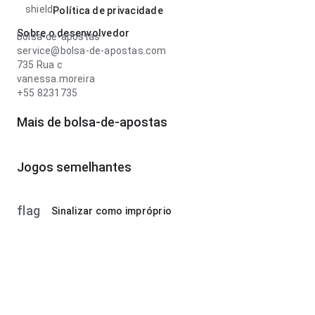
shield
Política de privacidade
Sobre o desenvolvedor
bolsa-de-apostas
service@bolsa-de-apostas.com
735 Rua c
vanessa.moreira
+55 8231735
Mais de bolsa-de-apostas
Jogos semelhantes
flag
Sinalizar como impróprio