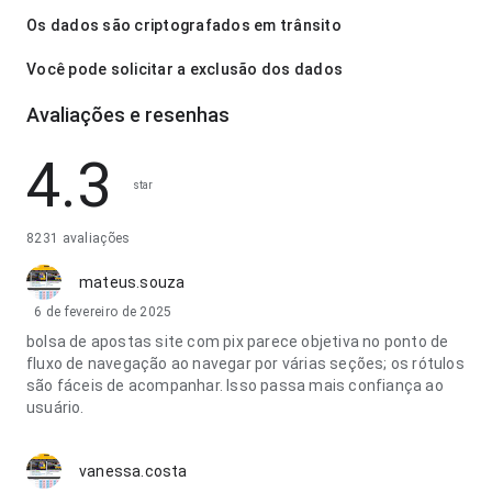
Os dados são criptografados em trânsito
Você pode solicitar a exclusão dos dados
Avaliações e resenhas
4.3
star
8231 avaliações
mateus.souza
6 de fevereiro de 2025
bolsa de apostas site com pix parece objetiva no ponto de
fluxo de navegação ao navegar por várias seções; os rótulos
são fáceis de acompanhar. Isso passa mais confiança ao
usuário.
vanessa.costa