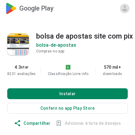
Google Play
bolsa de apostas site com pix
bolsa-de-apostas
Compras no app
4.3
570 mil+
star
8231 avaliações
Classificação Livre
info
downloads
Instalar
Conferir no app Play Store
Compartilhar
Adicionar à lista de desejos