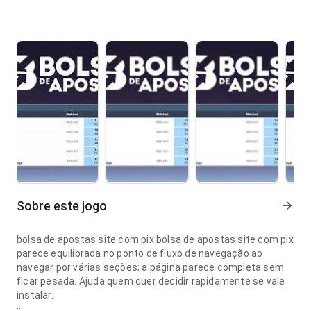
Sobre este jogo
bolsa de apostas site com pix bolsa de apostas site com pix
parece equilibrada no ponto de fluxo de navegação ao
navegar por várias seções; a página parece completa sem
ficar pesada. Ajuda quem quer decidir rapidamente se vale
instalar.