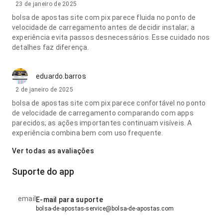
23 de janeiro de 2025
bolsa de apostas site com pix parece fluida no ponto de
velocidade de carregamento antes de decidir instalar; a
experiência evita passos desnecessários. Esse cuidado nos
detalhes faz diferença.
eduardo.barros
2 de janeiro de 2025
bolsa de apostas site com pix parece confortável no ponto
de velocidade de carregamento comparando com apps
parecidos; as ações importantes continuam visíveis. A
experiência combina bem com uso frequente.
Ver todas as avaliações
Suporte do app
email
E-mail para suporte
bolsa-de-apostas-service@bolsa-de-apostas.com