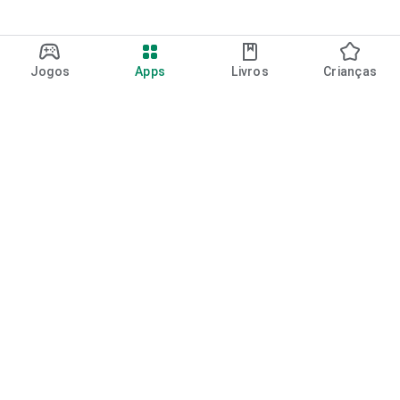
Jogos
Apps
Livros
Crianças
Google Play
Play Pass
Pontos do Play Points
Vales-presente
Resgatar
Política de reembolso