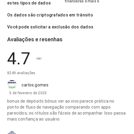
financeiras e mais 6
estes tipos de dados
Os dados são criptografados em trânsito
Você pode solicitar a exclusão dos dados
Avaliações e resenhas
4.7
star
8249 avaliações
carlos.gomes
5 de fevereiro de 2025
bonus de depósito bônus ver ao vivo parece prática no
ponto de fluxo de navegação comparando com apps
parecidos; os rótulos são fáceis de acompanhar. Isso passa
mais confiança ao usuário.