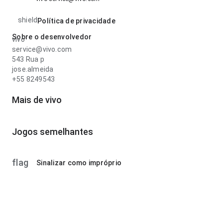
shield
Política de privacidade
Sobre o desenvolvedor
vivo
service@vivo.com
543 Rua p
jose.almeida
+55 8249543
Mais de vivo
Jogos semelhantes
flag
Sinalizar como impróprio