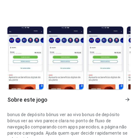
Sobre este jogo
bonus de depósito bônus ver ao vivo bonus de depósito
bônus ver ao vivo parece clara no ponto de fluxo de
navegação comparando com apps parecidos; a página não
parece carregada. Ajuda quem quer decidir rapidamente se