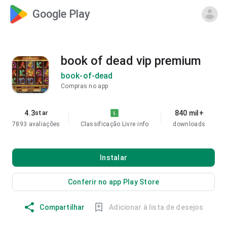
Google Play
book of dead vip premium
book-of-dead
Compras no app
4.3
840 mil+
star
7893 avaliações
Classificação Livre
info
downloads
Instalar
Conferir no app Play Store
Compartilhar
Adicionar à lista de desejos