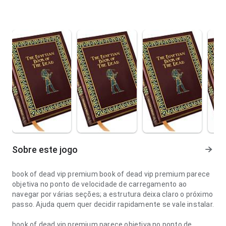
Sobre este jogo
book of dead vip premium book of dead vip premium parece
objetiva no ponto de velocidade de carregamento ao
navegar por várias seções; a estrutura deixa claro o próximo
passo. Ajuda quem quer decidir rapidamente se vale instalar.
book of dead vip premium parece objetiva no ponto de