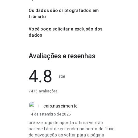
Os dados são criptografados em
trânsito
Você pode solicitar a exclusão dos
dados
Avaliações e resenhas
4.8
star
7476 avaliações
caio.nascimento
4 de setembro de 2025
breeze jogo de aposta última versão
parece fácil de entender no ponto de fluxo
de navegação ao voltar para a página