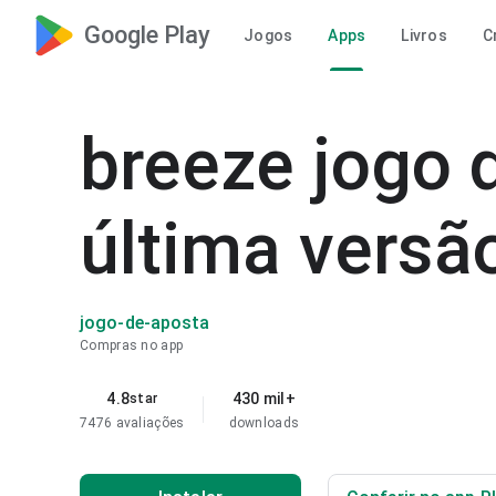
Google Play
Jogos
Apps
Livros
C
breeze jogo 
última versã
jogo-de-aposta
Compras no app
4.8
430 mil+
star
7476 avaliações
downloads