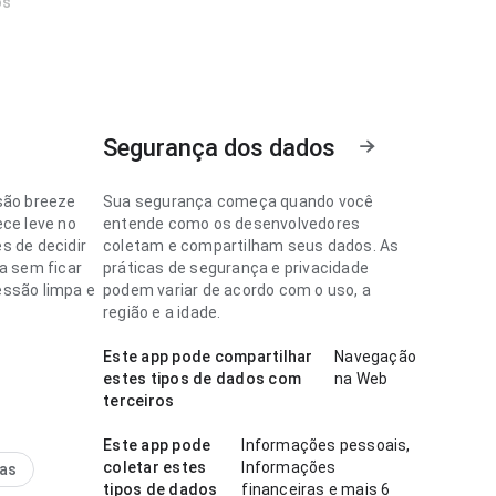
os
Segurança dos dados
são breeze
Sua segurança começa quando você
ece leve no
entende como os desenvolvedores
s de decidir
coletam e compartilham seus dados. As
ta sem ficar
práticas de segurança e privacidade
essão limpa e
podem variar de acordo com o uso, a
região e a idade.
são parece
Este app pode compartilhar
Navegação
 navegação no
estes tipos de dados com
na Web
 evita passos
terceiros
uma impressão
Este app pode
Informações pessoais,
coletar estes
Informações
as
tipos de dados
financeiras e mais 6