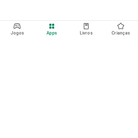
Jogos
Apps
Livros
Crianças
Google Play
Play Pass
Pontos do Play Points
Vales-presente
Resgatar
Política de reembolso