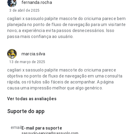
fernanda.rocha
3 de abril de 2025
cagliari x sassuolo palpite mascote do criciuma parece bem
planejada no ponto de fluxo de navegação para um visitante
novo; a experiência evita passos desnecessários. Isso
passa mais confiança ao usuário.
marcia.silva
13 de março de 2025
cagliari x sassuolo palpite mascote do criciuma parece
objetiva no ponto de fluxo de navegação em uma consulta
rápida; os rótulos são fáceis de acompanhar. A página
causa uma impressão melhor que algo genérico.
Ver todas as avaliações
Suporte do app
email
E-mail para suporte
sassuolo-service@sassuolo.com