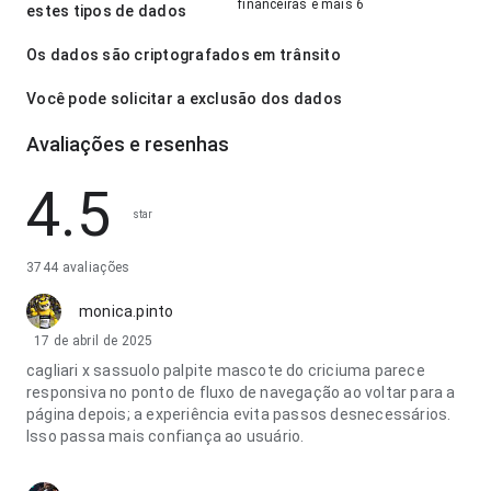
financeiras e mais 6
estes tipos de dados
Os dados são criptografados em trânsito
Você pode solicitar a exclusão dos dados
Avaliações e resenhas
4.5
star
3744 avaliações
monica.pinto
17 de abril de 2025
cagliari x sassuolo palpite mascote do criciuma parece
responsiva no ponto de fluxo de navegação ao voltar para a
página depois; a experiência evita passos desnecessários.
Isso passa mais confiança ao usuário.