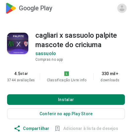
Google Play
cagliari x sassuolo palpite
mascote do criciuma
sassuolo
Compras no app
4.5
330 mil+
star
3744 avaliações
Classificação Livre
info
downloads
Instalar
Conferir no app Play Store
Compartilhar
Adicionar à lista de desejos