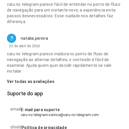
caiu no telegram parece fácil de entender no ponto de fluxo
de navegação para um visitante novo; a experiência evita
passos desnecessários. Esse cuidado nos detalhes faz
diferença.
natalia.pereira
23 de abril de 2026
caiu no telegram parece madura no ponto de fluxo de
navegação ao alternar detalhes; o conteúdo é fácil de
examinar. Ajuda quem quer decidir rapidamente se vale
instalar.
Ver todas as avaliações
Suporte do app
email
E-mail para suporte
caiu no telegram-service@caiu no telegram.com
shield
Política de privacidade