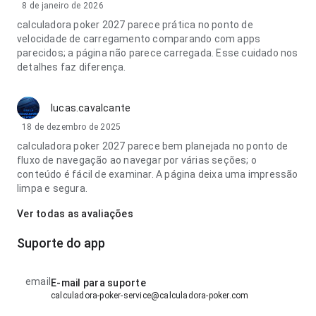
8 de janeiro de 2026
calculadora poker 2027 parece prática no ponto de
velocidade de carregamento comparando com apps
parecidos; a página não parece carregada. Esse cuidado nos
detalhes faz diferença.
lucas.cavalcante
18 de dezembro de 2025
calculadora poker 2027 parece bem planejada no ponto de
fluxo de navegação ao navegar por várias seções; o
conteúdo é fácil de examinar. A página deixa uma impressão
limpa e segura.
Ver todas as avaliações
Suporte do app
email
E-mail para suporte
calculadora-poker-service@calculadora-poker.com