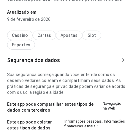
de carregamento lendo descrições longas; a hierarquia
visual parece natural. O resultado geral parece prático e
Atualizado em
maduro.
9 de fevereiro de 2026
Cassino
Cartas
Apostas
Slot
Esportes
Segurança dos dados
Sua segurança começa quando você entende como os
desenvolvedores coletam e compartilham seus dados. As
práticas de segurança e privacidade podem variar de acordo
com o uso, a região e a idade.
Navegação
Este app pode compartilhar estes tipos de
na Web
dados com terceiros
Informações pessoais, Informações
Este app pode coletar
financeiras e mais 6
estes tipos de dados