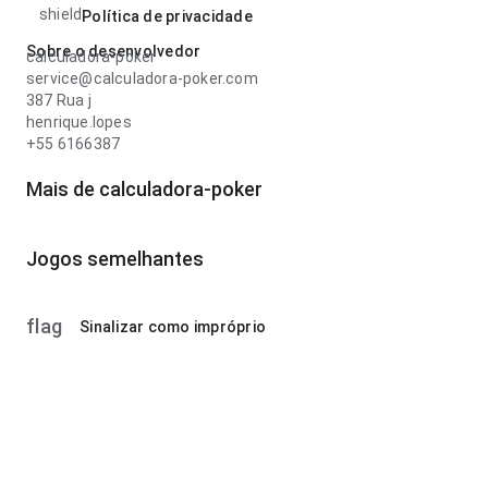
shield
Política de privacidade
Sobre o desenvolvedor
calculadora-poker
service@calculadora-poker.com
387 Rua j
henrique.lopes
+55 6166387
Mais de calculadora-poker
Jogos semelhantes
flag
Sinalizar como impróprio