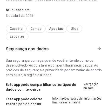
velocidade de carregamento antes de decidir instalar; as
ações importantes continuam visíveis. Ajuda quem quer
Atualizado em
decidir rapidamente se vale instalar.
3 de abril de 2025
Cassino
Cartas
Apostas
Slot
Esportes
Segurança dos dados
Sua segurança começa quando você entende como os
desenvolvedores coletam e compartilham seus dados. As
práticas de segurança e privacidade podem variar de acordo
com o uso, a região e a idade.
Navegação
Este app pode compartilhar estes tipos de
na Web
dados com terceiros
Informações pessoais, Informações
Este app pode coletar
financeiras e mais 6
estes tipos de dados