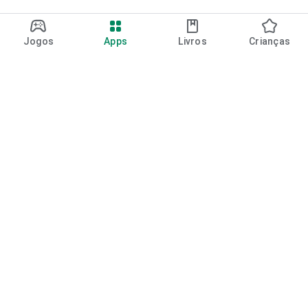
Jogos
Apps
Livros
Crianças
Google Play
Play Pass
Pontos do Play Points
Vales-presente
Resgatar
Política de reembolso
Crianças e família