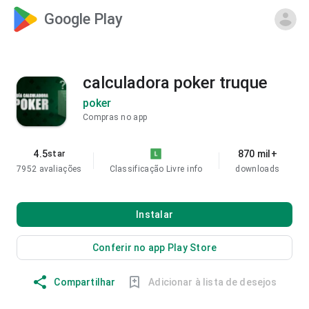
Google Play
calculadora poker truque
poker
Compras no app
4.5
870 mil+
star
7952 avaliações
Classificação Livre
info
downloads
Instalar
Conferir no app Play Store
Compartilhar
Adicionar à lista de desejos