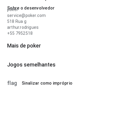
Sobre o desenvolvedor
poker
service@poker.com
518 Rua g
arthur.rodrigues
+55 7952518
Mais de poker
Jogos semelhantes
flag
Sinalizar como impróprio