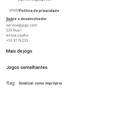
shield
Política de privacidade
Sobre o desenvolvedor
jogo
service@jogo.com
233 Rua l
leticia.coelho
+55 8176233
Mais de jogo
Jogos semelhantes
flag
Sinalizar como impróprio