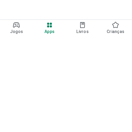
Jogos
Apps
Livros
Crianças
Google Play
Play Pass
Pontos do Play Points
Vales-presente
Resgatar
Política de reembolso