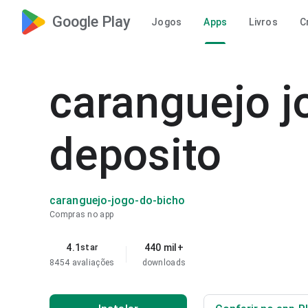
Google Play
Jogos
Apps
Livros
C
caranguejo j
deposito
caranguejo-jogo-do-bicho
Compras no app
4.1
440 mil+
star
8454 avaliações
downloads