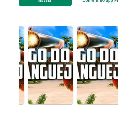
Instalar
Conferir no app P