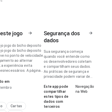
os
este jogo
Segurança dos
dados
jo jogo do bicho deposito
jo jogo do bicho deposito
Sua segurança começa
eve no ponto de velocidade
quando você entende como
gamento ao alternar
os desenvolvedores coletam
 a experiência evita
e compartilham seus dados.
esnecessários. A página
As práticas de segurança e
a impressão melhor que
privacidade podem variar de
rico.
ado em
acordo com o uso, a região e a
idade.
Este app pode
Navegação
ezembro
jo jogo do bicho deposito
compartilhar
na Web
onfortável no ponto de
estes tipos de
 navegação em uma tela
dados com
s rótulos são fáceis de
no
Cartas
terceiros
ar. Esse equilíbrio torna o