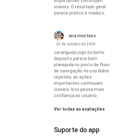
importantes continuam
visíveis. O resultado geral
parece prático e maduro.
ana.monteiro
23 de outubro de 2025
caranguejo jogo do bicho
deposito parece bem
planejada no ponto de fluxo
de navegação no uso diário
repetido; as ações
importantes continuam
visíveis. Isso passa mais
confiança ao usuário.
Ver todas as avaliações
Suporte do app