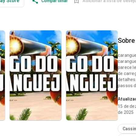
lay Store
Compartilhar
Adicionar à lista de desej
Sobre 
carangue
carangue
parece l
de carre
detalhes;
passos d
causa um
algo gené
Atualiz
15 de d
carangue
de 2025
parece c
fluxo de
menor; o
Cassi
acompanh