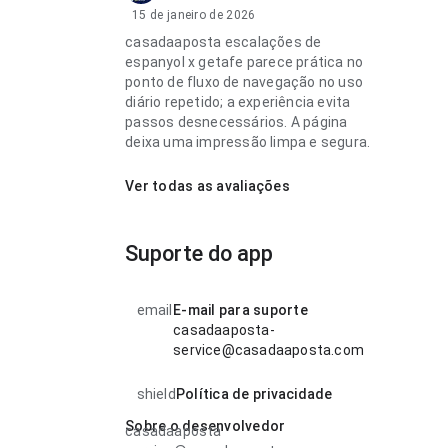
15 de janeiro de 2026
casadaaposta escalações de
espanyol x getafe parece prática no
ponto de fluxo de navegação no uso
diário repetido; a experiência evita
passos desnecessários. A página
deixa uma impressão limpa e segura.
Ver todas as avaliações
Suporte do app
email
E-mail para suporte
casadaaposta-
service@casadaaposta.com
shield
Política de privacidade
Sobre o desenvolvedor
casadaaposta