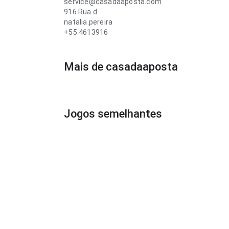
service@casadaaposta.com
916 Rua d
natalia.pereira
+55 4613916
Mais de casadaaposta
Jogos semelhantes