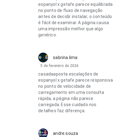
espanyol x getafe parece equilibrada
no ponto de fluxo de navegação
antes de decidir instalar; o conteúdo
é fácil de examinar. A página causa
uma impressão melhor que algo
genérico.
sabrina.lima
5 de fevereiro de 2026
casadaaposta escalações de
espanyol x getafe parece responsiva
no ponto de velocidade de
carregamento em uma consulta
rápida; a página não parece
carregada. Esse cuidado nos
detalhes faz diferença.
andre.souza