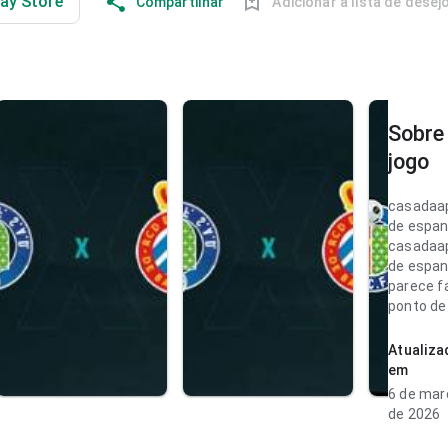
lay Store
Compartilhar
Adicionar à lista de desej
Sobre
jogo
casadaa
de espan
casadaa
de espan
parece f
ponto de
navegaç
menor; a
Atualiza
importa
em
visíveis.
6 de mar
decidir 
de 2026
instalar.