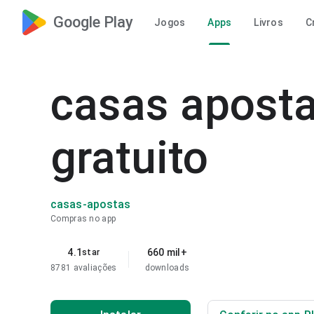
Google Play
Jogos
Apps
Livros
C
casas aposta
gratuito
casas-apostas
Compras no app
4.1
660 mil+
star
8781 avaliações
downloads