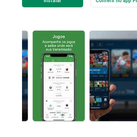
Instalar
Conferir no app P