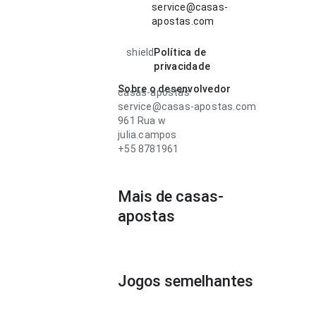
service@casas-
apostas.com
shield
Política de
privacidade
Sobre o desenvolvedor
casas-apostas
service@casas-apostas.com
961 Rua w
julia.campos
+55 8781961
Mais de casas-
apostas
Jogos semelhantes