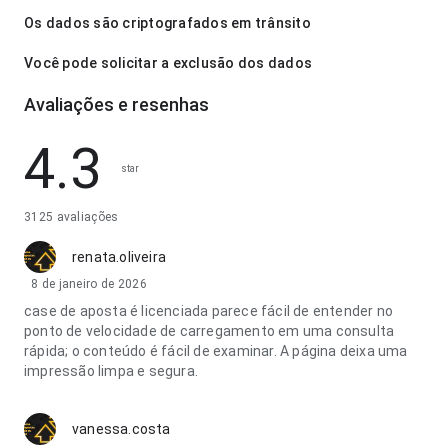
Os dados são criptografados em trânsito
Você pode solicitar a exclusão dos dados
Avaliações e resenhas
4.3
star
3125 avaliações
renata.oliveira
8 de janeiro de 2026
case de aposta é licenciada parece fácil de entender no
ponto de velocidade de carregamento em uma consulta
rápida; o conteúdo é fácil de examinar. A página deixa uma
impressão limpa e segura.
vanessa.costa