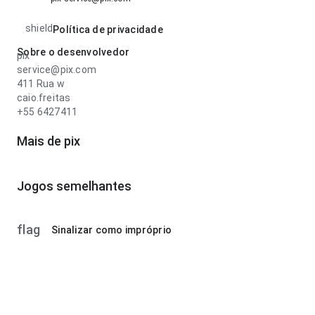
shield
Política de privacidade
Sobre o desenvolvedor
pix
service@pix.com
411 Rua w
caio.freitas
+55 6427411
Mais de pix
Jogos semelhantes
flag
Sinalizar como impróprio