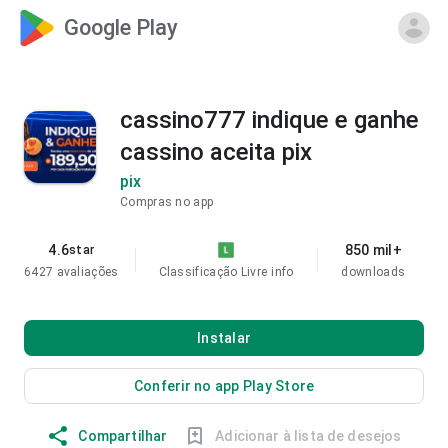
Google Play
cassino777 indique e ganhe
cassino aceita pix
pix
Compras no app
4.6
850 mil+
star
6427 avaliações
Classificação Livre
info
downloads
Instalar
Conferir no app Play Store
Compartilhar
Adicionar à lista de desejos