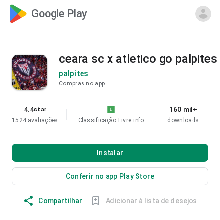
Google Play
ceara sc x atletico go palpites
palpites
Compras no app
4.4
160 mil+
star
1524 avaliações
Classificação Livre
info
downloads
Instalar
Conferir no app Play Store
Compartilhar
Adicionar à lista de desejos