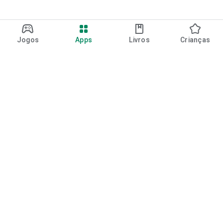
Jogos
Apps
Livros
Crianças
Google Play
Play Pass
Pontos do Play Points
Vales-presente
Resgatar
Política de reembolso