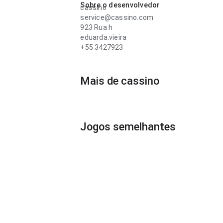
Sobre o desenvolvedor
cassino
service@cassino.com
923 Rua h
eduarda.vieira
+55 3427923
Mais de cassino
Jogos semelhantes