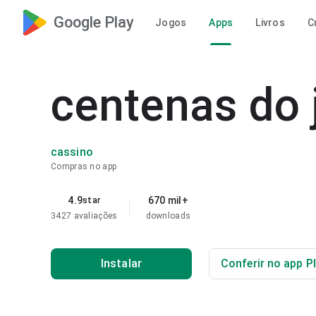
Google Play
Jogos
Apps
Livros
C
centenas do 
cassino
Compras no app
4.9
670 mil+
star
3427 avaliações
downloads
Instalar
Conferir no app P