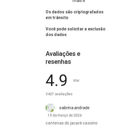
mais 6
Os dados são criptografados
em trânsito
Você pode solicitar a exclusão
dos dados
Avaliações e
resenhas
4.9
star
3427 avaliações
sabrina.andrade
19 de março de 2026
centenas do jacaré cassino