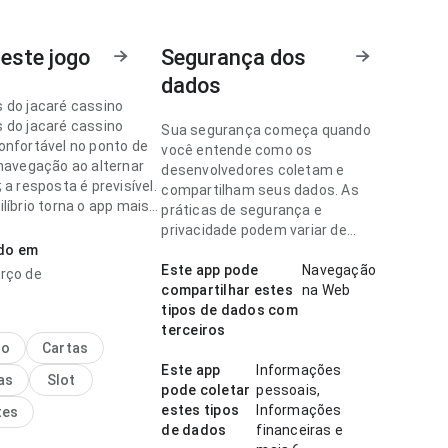
este jogo
Segurança dos
dados
 do jacaré cassino
 do jacaré cassino
Sua segurança começa quando
onfortável no ponto de
você entende como os
 navegação ao alternar
desenvolvedores coletam e
 a resposta é previsível.
compartilham seus dados. As
líbrio torna o app mais
práticas de segurança e
ante para testar.
privacidade podem variar de
ado em
acordo com o uso, a região e a
 do jacaré cassino
idade.
Este app pode
Navegação
rço de
jetiva no ponto de fluxo
compartilhar estes
na Web
gação em uma consulta
tipos de dados com
 interface não distrai
terceiros
rmações do app. A
no
Cartas
eixa uma impressão
Este app
Informações
as
Slot
egura.
pode coletar
pessoais,
estes tipos
Informações
tes
de dados
financeiras e