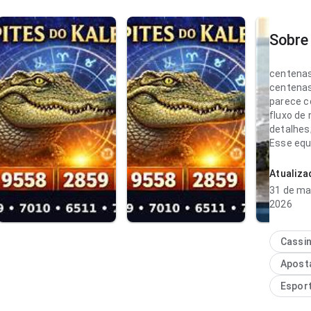
Sobre 
centenas
centenas
parece c
fluxo de
detalhes;
Esse equi
interess
Atualiz
centenas
31 de ma
parece ob
2026
de nave
rápida; a
das info
Cassi
página d
Apost
limpa e s
Espor