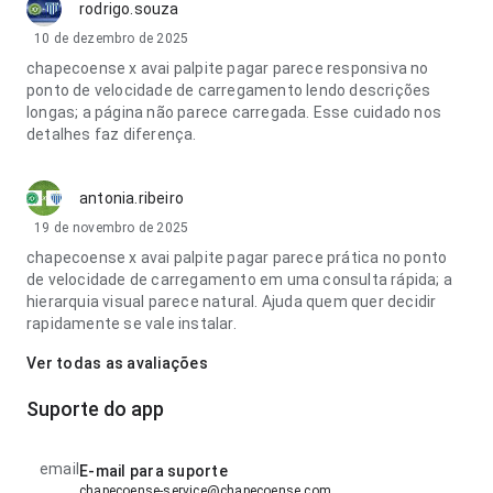
rodrigo.souza
10 de dezembro de 2025
chapecoense x avai palpite pagar parece responsiva no
ponto de velocidade de carregamento lendo descrições
longas; a página não parece carregada. Esse cuidado nos
detalhes faz diferença.
antonia.ribeiro
19 de novembro de 2025
chapecoense x avai palpite pagar parece prática no ponto
de velocidade de carregamento em uma consulta rápida; a
hierarquia visual parece natural. Ajuda quem quer decidir
rapidamente se vale instalar.
Ver todas as avaliações
Suporte do app
email
E-mail para suporte
chapecoense-service@chapecoense.com