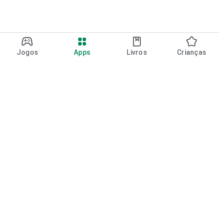
Jogos
Apps
Livros
Crianças
Google Play
Play Pass
Pontos do Play Points
Vales-presente
Resgatar
Política de reembolso