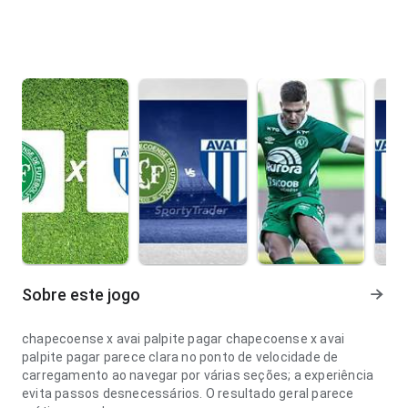
Sobre este jogo
chapecoense x avai palpite pagar chapecoense x avai
palpite pagar parece clara no ponto de velocidade de
carregamento ao navegar por várias seções; a experiência
evita passos desnecessários. O resultado geral parece