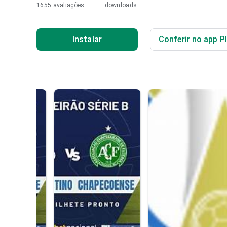
1655 avaliações
downloads
Instalar
Conferir no app P