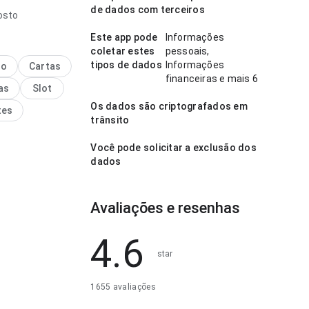
o geral parece
de dados com terceiros
osto
e maduro.
Este app pode
Informações
ense x
coletar estes
pessoais,
ntino palpites
tipos de dados
Informações
no
Cartas
parece clara no
financeiras e mais 6
as
Slot
 velocidade de
ento ao conferir
Os dados são criptografados em
tes
s; os rótulos são
trânsito
e acompanhar. O
o geral parece
Você pode solicitar a exclusão dos
e maduro.
dados
Avaliações e resenhas
4.6
star
1655 avaliações