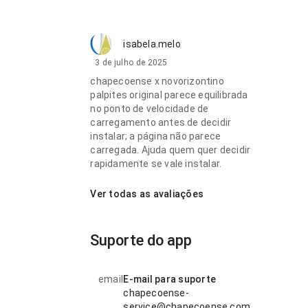
isabela.melo
3 de julho de 2025
chapecoense x novorizontino
palpites original parece equilibrada
no ponto de velocidade de
carregamento antes de decidir
instalar; a página não parece
carregada. Ajuda quem quer decidir
rapidamente se vale instalar.
Ver todas as avaliações
Suporte do app
email
E-mail para suporte
chapecoense-
service@chapecoense.com