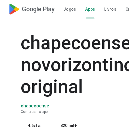
Google Play
Jogos
Apps
Livros
C
chapecoense
novorizontin
original
chapecoense
Compras no app
4.6
320 mil+
star