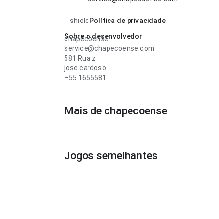
shield
Política de privacidade
Sobre o desenvolvedor
chapecoense
service@chapecoense.com
581 Rua z
jose.cardoso
+55 1655581
Mais de chapecoense
Jogos semelhantes