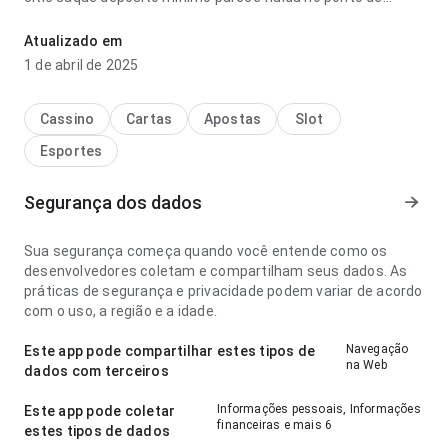
organização da tela em uma consulta rápida; a página
parece completa sem ficar pesada. Ajuda quem quer decidir
Atualizado em
rapidamente se vale instalar.
1 de abril de 2025
Cassino
Cartas
Apostas
Slot
Esportes
Segurança dos dados
Sua segurança começa quando você entende como os
desenvolvedores coletam e compartilham seus dados. As
práticas de segurança e privacidade podem variar de acordo
com o uso, a região e a idade.
Navegação
Este app pode compartilhar estes tipos de
na Web
dados com terceiros
Informações pessoais, Informações
Este app pode coletar
financeiras e mais 6
estes tipos de dados