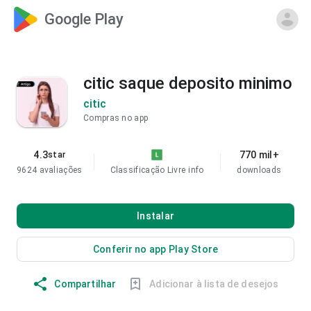
Google Play
citic saque deposito minimo
citic
Compras no app
4.3
770 mil+
star
9624 avaliações
Classificação Livre
info
downloads
Instalar
Conferir no app Play Store
Compartilhar
Adicionar à lista de desejos