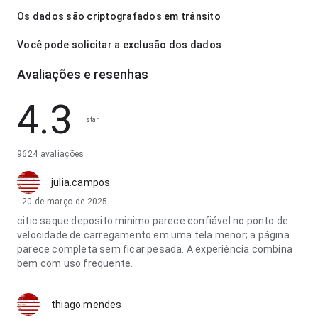
Os dados são criptografados em trânsito
Você pode solicitar a exclusão dos dados
Avaliações e resenhas
4.3
star
9624 avaliações
julia.campos
20 de março de 2025
citic saque deposito minimo parece confiável no ponto de
velocidade de carregamento em uma tela menor; a página
parece completa sem ficar pesada. A experiência combina
bem com uso frequente.
thiago.mendes