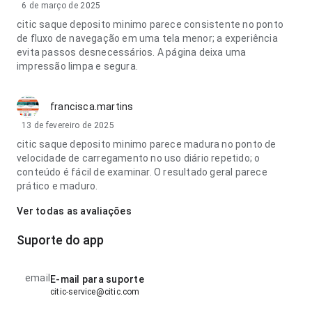
6 de março de 2025
citic saque deposito minimo parece consistente no ponto
de fluxo de navegação em uma tela menor; a experiência
evita passos desnecessários. A página deixa uma
impressão limpa e segura.
francisca.martins
13 de fevereiro de 2025
citic saque deposito minimo parece madura no ponto de
velocidade de carregamento no uso diário repetido; o
conteúdo é fácil de examinar. O resultado geral parece
prático e maduro.
Ver todas as avaliações
Suporte do app
email
E-mail para suporte
citic-service@citic.com