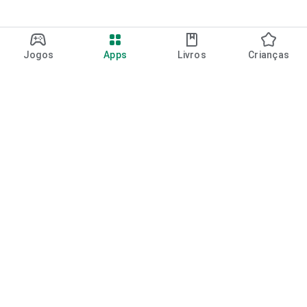
Jogos
Apps
Livros
Crianças
Google Play
Play Pass
Pontos do Play Points
Vales-presente
Resgatar
Política de reembolso