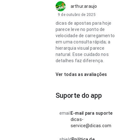
arthur.araujo
9 de outubro de 2025
dicas de apostas para hoje
parece leve no ponto de
velocidade de carregamento
em uma consulta rápida; a
hierarquia visual parece
natural. Esse cuidado nos
detalhes faz diferença.
Ver todas as avaliações
Suporte do app
email
E-mail para suporte
dicas-
service@dicas.com
shield
Política de