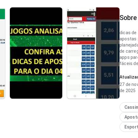
Sobre 
dicas de
apostas 
planejad
de carr
apps par
fáceis d
quer dec
instalar.
Atualiz
27 de n
dicas de
de 2025
leve no 
carregam
avaliaçõ
Cassi
continua
Apost
mais con
Espor