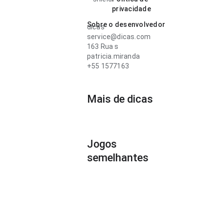
privacidade
Sobre o desenvolvedor
dicas
service@dicas.com
163 Rua s
patricia.miranda
+55 1577163
Mais de dicas
Jogos
semelhantes